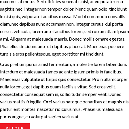
maximus at metus. Sed ultricies venenatis nisi, at vulputate urna
sagittis nec. Integer non tempor dolor. Nunc quam odio, tincidunt
in nisi quis, vulputate faucibus massa. Morbi commodo convallis
diam, nec dapibus nunc accumsan non. Integer cursus, dui porta
cursus vehicula, lorem ante faucibus lorem, sed rutrum diam ipsum
a mi. Aliquam at malesuada mauris. Donec mollis ornare egestas.
Phasellus tincidunt ante ut dapibus placerat. Maecenas posuere
turpis a eros pellentesque, eget porttitor mi tincidunt.
Cras pretium purus a nisl fermentum, a molestie lorem bibendum.
Interdum et malesuada fames ac ante ipsum primis in faucibus.
Maecenas vulputate ut turpis quis consectetur. Proin ullamcorper
nulla lorem, eget dapibus quam facilisis vitae. Sed eros velit,
consectetur consequat sem in, sollicitudin semper velit. Donec
varius mattis fringilla. Orci varius natoque penatibus et magnis dis
parturient montes, nascetur ridiculus mus. Phasellus malesuada
purus augue, eu volutpat sapien varius at.
RETOUR