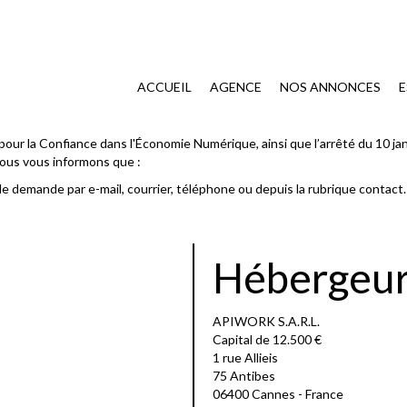
ACCUEIL
AGENCE
NOS ANNONCES
E
pour la Confiance dans l'Économie Numérique, ainsi que l’arrêté du 10 ja
Nous vous informons que :
ple demande par e-mail, courrier, téléphone ou depuis la rubrique contact.
Hébergeu
APIWORK S.A.R.L.
Capital de 12.500 €
1 rue Allieis
75 Antibes
06400 Cannes - France